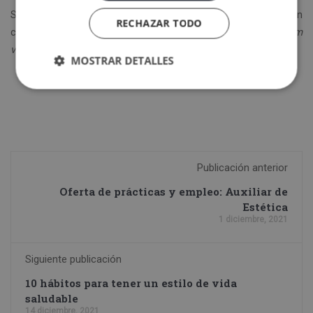
Si quieres trabajar de técnico o técnica de farmacia, envía un
RECHAZAR TODO
correo electrónico con carta de presentación y
curriculum
vitae
a la siguiente dirección:
info@glowclub.es
MOSTRAR DETALLES
Publicación anterior
Oferta de prácticas y empleo: Auxiliar de
Estética
1 diciembre, 2021
Siguiente publicación
10 hábitos para tener un estilo de vida
saludable
14 diciembre, 2021