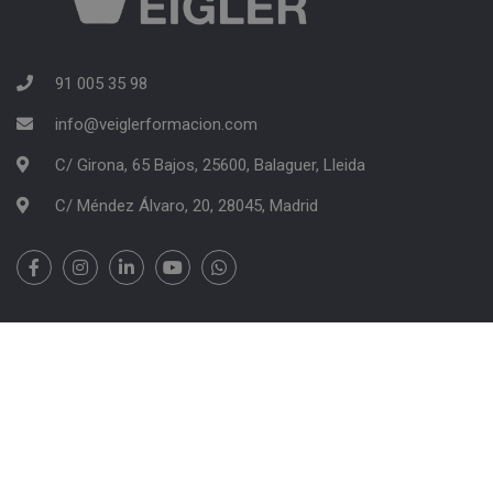
91 005 35 98
info@veiglerformacion.com
C/ Girona, 65 Bajos, 25600, Balaguer, Lleida
C/ Méndez Álvaro, 20, 28045, Madrid
VEIGLER FORMACIÓN | Copyright 2026
Información Legal
Política de Cookies
Tablón de Anuncios