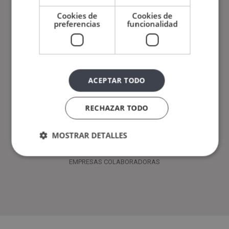
ALUMNOS
Cookies de
Cookies de
preferencias
funcionalidad
850
CURSOS
ACEPTAR TODO
900
RECHAZAR TODO
SALIDAS PROFESIONALES
MOSTRAR DETALLES
150
EMPRESAS COLABORADORAS