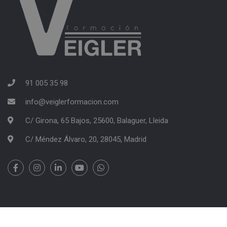
91 005 35 98
info@veiglerformacion.com
C/ Girona, 65 Bajos, 25600, Balaguer, Lleida
C/ Méndez Álvaro, 20, 28045, Madrid