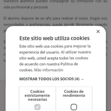
nuestros alumnos pueden compaginar su formación con su
vida profesional y personal.
El alumno dispone de un año para realizar el curso. Según sus
necesidades y preferencias, puede decidir libremente cuando
×
presentarse al examen (dentro de este termino).
Este sitio web utiliza cookies
En Veigler Formación queremos satisfacer las expectativas de
Este sitio web usa cookies para mejorar la
nuestros estudiantes, por lo que nuestras titulaciones están en
experiencia del usuario. Al utilizar nuestro
constante actualización según las demandas del mercado
sitio web, usted acepta todas las cookies
laboral.
de acuerdo con nuestra Política de
cookies.
Más información
MOSTRAR TODOS LOS SOCIOS
(4) →
Cookies
Cookies de
estrictamente
rendimiento
necesarias
13500