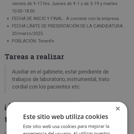
viernes de 9-17 hrs. Jueves de 9-1 y de 3-19 y martes
10.00-18.00.
FECHA DE INICIO Y FINAL: A convenir con la empresa
FECHA LÍMITE DE PRESENTACIÓN DE LA CANDIDATURA:
20/marzo/2025.
POBLACIÓN: Tenerife
Tareas a realizar
Auxiliar en el gabinete, estar pendiente de
trabajos de laboratorio, instrumental, trato
cordial con los pacientes etc.
¡Apúntate a esta oferta de
×
Este sitio web utiliza cookies
trabajo!
Este sitio web usa cookies para mejorar la
¿Te animas a apuntarte a esta oferta de trabajo? Si es así,
experiencia del usuario. Al utilizar nuestro