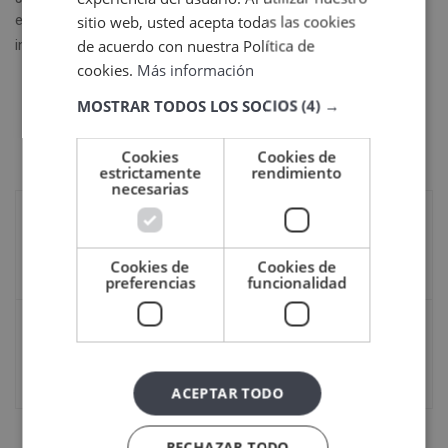
sitio web, usted acepta todas las cookies
envía tu CV al correo electrónico
toledodental@yahoo.es
de acuerdo con nuestra Política de
indicando en el
asunto
el nombre del puesto ofertado.
cookies.
Más información
MOSTRAR TODOS LOS SOCIOS
(4) →
Cookies
Cookies de
estrictamente
rendimiento
necesarias
Publicación anterior
Oferta de prácticas: Auxiliar de Odontología
Cookies de
Cookies de
21 febrero, 2025
preferencias
funcionalidad
Siguiente publicación
Pros y contras de estudiar medicina estética
21 marzo, 2025
ACEPTAR TODO
RECHAZAR TODO