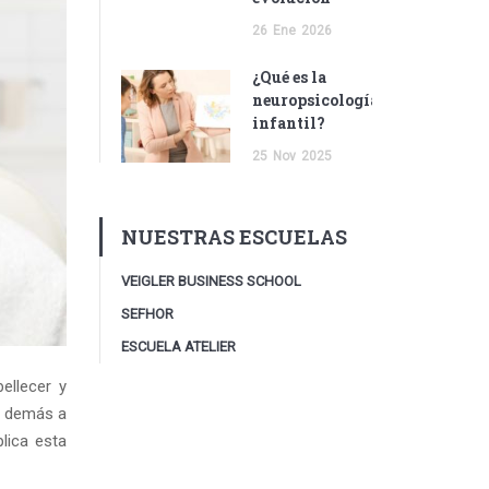
26
Ene
2026
¿Qué es la
neuropsicología
infantil?
25
Nov
2025
NUESTRAS ESCUELAS
VEIGLER BUSINESS SCHOOL
SEFHOR
ESCUELA ATELIER
ellecer y
s demás a
lica esta