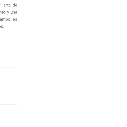
l arte de
nto y una
 campo, es
es.