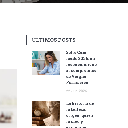
ÚLTIMOS POSTS
Sello Cum
laude 2026: un
reconocimiento
al compromiso
de Veigler
Formación
22
Jun
2026
La historia de
la belleza:
origen, quién
la creó y
evolución