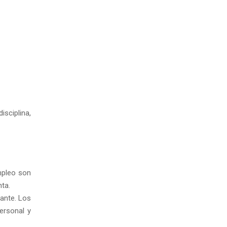
isciplina,
mpleo son
ta.
cante. Los
ersonal y