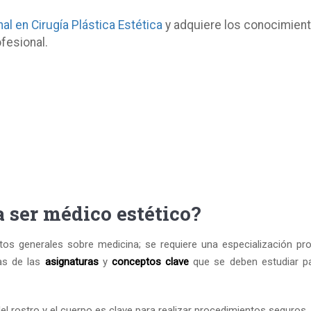
al en Cirugía Plástica Estética
y adquiere los conocimien
fesional.
 ser médico estético?
tos generales sobre medicina; se requiere una especialización pr
nas de las
asignaturas
y
conceptos clave
que se deben estudiar p
del rostro y el cuerpo es clave para realizar procedimientos seguros.