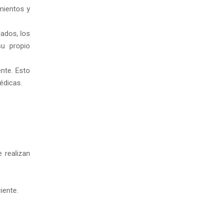
imientos y
ados, los
su propio
nte. Esto
édicas.
 realizan
iente.