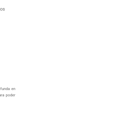
tos
ofunda en
ara poder