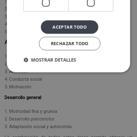
Atención y concentración
Memoria verbal y visual
Velocidad de procesamiento
Lenguaje y comprensión
ACEPTAR TODO
Funciones ejecutivas (planificación, inhibición, organización)
Áreas emocionales y conductuales:
RECHAZAR TODO
Regulación emocional
MOSTRAR DETALLES
Impulsividad
Ansiedad
Conducta social
Motivación
Desarrollo general:
Motricidad fina y gruesa
Desarrollo psicomotor
Adaptación social y autonomía