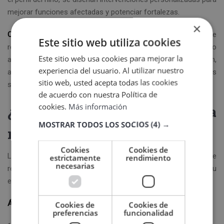
mejorar funciones afectadas y potenciar fortalezas.
×
Orientación a familias y escuelas:
El neuropsicólogo ofrece
Este sitio web utiliza cookies
recomendaciones concretas para mejorar el rendimiento
Este sitio web usa cookies para mejorar la
académico, gestionar dificultades de conducta o atención,
experiencia del usuario. Al utilizar nuestro
adaptar el entorno escolar, fortalecer habilidades
sitio web, usted acepta todas las cookies
socioemocionales.
de acuerdo con nuestra Política de
cookies.
Más información
¿Qué evalúa la
MOSTRAR TODOS LOS SOCIOS
(4) →
neuropsicología infantil?
Cookies
Cookies de
La evaluación neuropsicológica infantil es exhaustiva y se
estrictamente
rendimiento
necesarias
realiza mediante pruebas estandarizadas, observación clínica u
entrevistas familiares.
Áreas cognitivas:
Cookies de
Cookies de
preferencias
funcionalidad