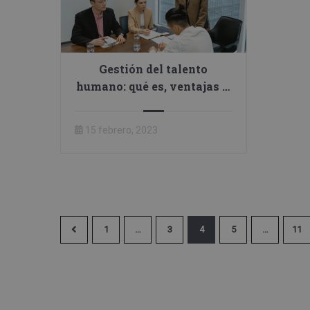
Gestión del talento
humano: qué es, ventajas y
estrategias
15 febrero, 2023
1
…
3
4
5
…
11