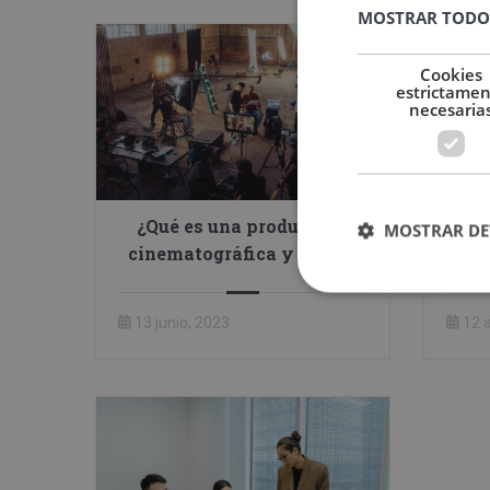
MOSTRAR TODO
Cookies
estrictame
necesaria
¿Qué es una producción
Recl
MOSTRAR DE
cinematográfica y cuáles
de p
son sus etapas?
13 junio, 2023
12 a