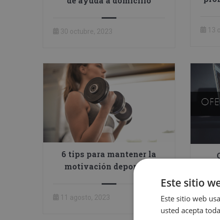
de ayuda a domicilio
13 
30 octubre, 2023
6 tips para mantener la
motivación deportiva
mar
Este sitio w
Este sitio web usa
11 agosto, 2023
21 j
usted acepta toda