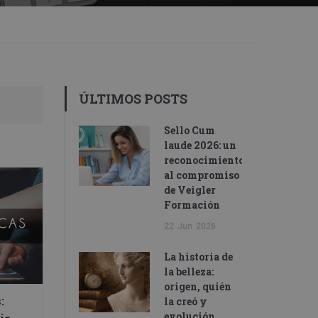
ÚLTIMOS POSTS
Sello Cum
laude 2026: un
reconocimiento
al compromiso
de Veigler
Formación
22
Jun
2026
La historia de
la belleza:
origen, quién
:
la creó y
evolución