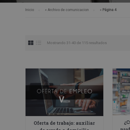
Inicio
»
Archivo de comunicacion
»
Página 4
Mostrando 31-40 de 115 resultados
¿C
Oferta de trabajo: auxiliar
pro