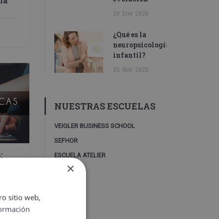
ia
26
Ene
2026
¿Qué es la
neuropsicología
infantil?
25
Nov
2025
NUESTRAS ESCUELAS
VEIGLER BUSINESS SCHOOL
SEFHOR
:
ESCUELA ATELIER
×
er
ro sitio web,
ormación