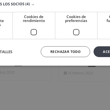
S LOS SOCIOS
(4) →
Cookies de
Cookies de
nte
rendimiento
preferencias
f
s
utamiento y selección
Oferta de prácticas/tra
TALLES
RECHAZAR TODO
ACE
ersonal: conoce todo el
tabiquería interio
proceso
bril, 2023
16 febrero, 2023