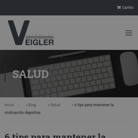
Carrito
SALUD
Inicio
»
Blog
»
Salud
»
6 tips para mantener la
motivación deportiva
6 tips para mantener la