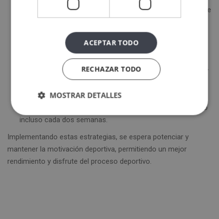
Búsqueda de apoyo:
Dentro del entorno cercano, es posible
identificar individuos dispuestos a ofrecer apoyo y, tal vez,
acompañar en el proceso deportivo. La práctica conjunta
ACEPTAR TODO
del deporte puede resultar más amena y motivadora que
hacerlo de manera individual.
RECHAZAR TODO
Variar la rutina:
La monotonía en los ejercicios puede llevar
a un estancamiento en la condición física y reducir la
MOSTRAR DETALLES
motivación. Se recomienda variar los ejercicios integrados
en la rutina de entrenamiento, preferiblemente cada mes o
incluso cada dos semanas.
Implementando estas estrategias, se espera potenciar y
mantener la motivación deportiva, permitiendo un mejor
rendimiento y disfrute del proceso deportivo.