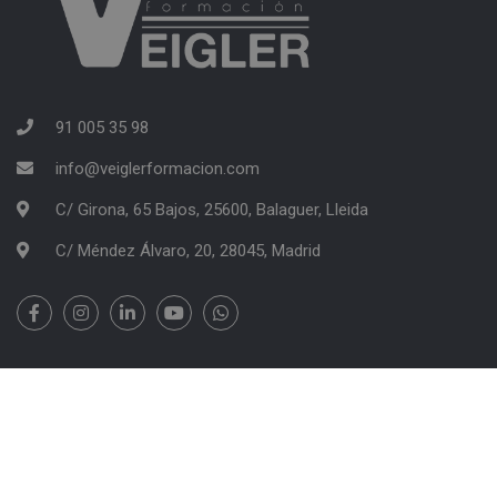
91 005 35 98
info@veiglerformacion.com
C/ Girona, 65 Bajos, 25600, Balaguer, Lleida
C/ Méndez Álvaro, 20, 28045, Madrid
VEIGLER FORMACIÓN | Copyright 2026