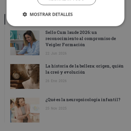
MOSTRAR DETALLES
ÚLTIMOS POSTS
Sello Cum laude 2026: un
reconocimiento al compromiso de
Veigler Formación
22
Jun
2026
La historia de la belleza: origen, quién
la creó y evolución
26
Ene
2026
¿Qué es la neuropsicología infantil?
25
Nov
2025