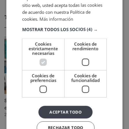
sitio web, usted acepta todas las cookies
de acuerdo con nuestra Política de
TAMBIÉN TE PUEDE INTERESAR
cookies.
Más información
MOSTRAR TODOS LOS SOCIOS
(4) →
Cookies
Cookies de
estrictamente
rendimiento
necesarias
Cookies de
Cookies de
preferencias
funcionalidad
Sello Cum laude 2026: un reconocimiento al
compromiso de Veigler Formación
ACEPTAR TODO
22 junio, 2026
RECHAZAR TODO