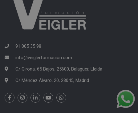
91 005 35 98
info@veiglerformacion.com
C/ Girona, 65 Bajos, 25600, Balaguer, Lleida
C/ Méndez Álvaro, 20, 28045, Madrid