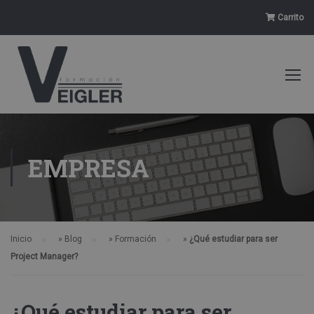
Carrito
EMPRESA
Inicio
»
Blog
»
Formación
»
¿Qué estudiar para ser
Project Manager?
¿Qué estudiar para ser