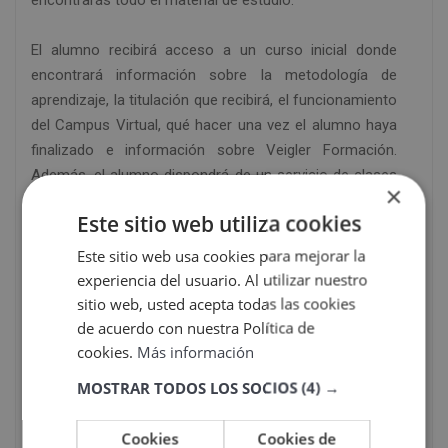
encontrarás todo el material de estudio.
El alumno recibirá acceso a un curso inicial donde
encontrará información sobre la metodología de
aprendizaje, la titulación que recibirá, el funcionamiento
del Campus Virtual, qué hacer una vez el alumno haya
finalizado e información sobre Veigler Formación.
Además, el alumno dispondrá de un servicio de clases
×
en directo.
Este sitio web utiliza cookies
Certificación obtenida
Este sitio web usa cookies para mejorar la
experiencia del usuario. Al utilizar nuestro
Una vez finalizados los estudios y superadas las
sitio web, usted acepta todas las cookies
pruebas de evaluación, el alumno recibirá un diploma
de acuerdo con nuestra Política de
que certifica el “MAESTRÍA INTERNACIONAL EN
cookies.
Más información
MEDICINA NATURAL (Titulación EUROPEA VEIGLER
MOSTRAR TODOS LOS SOCIOS
(4) →
BUSINESS SCHOOL + Titulación Universitaria GLOBAL
UNIVERSITY MÉXICO)”, de VEIGLER FORMACIÓN,
Cookies
Cookies de