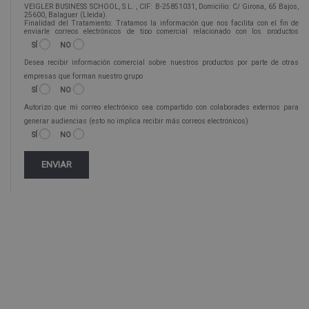
VEIGLER BUSINESS SCHOOL, S.L. , CIF: B-25851031, Domicilio: C/ Girona, 65 Bajos,
25600, Balaguer (Lleida).
Finalidad del Tratamiento: Tratamos la información que nos facilita con el fin de
enviarle correos electrónicos de tipo comercial relacionado con los productos
ofrecidos y otros tipo de productos que fueran de su interés.
SÍ
NO
Legitimación del tratamiento: Consentimiento del interesado.
Derechos: Puede ejercitar sus derechos identificándose suficientemente, dirigiéndose
Desea recibir información comercial sobre nuestros productos por parte de otras
a la dirección info@veigleformacion.com.
Para más información consulte nuestra Política de Privacidad.
empresas que forman nuestro grupo
Desea recibir información comercial (vía telefónica y/o email):
SÍ
NO
Autorizo que mi correo electrónico sea compartido con colaborades externos para
generar audiencias (esto no implica recibir más correos electrónicos)
SÍ
NO
Alternative: