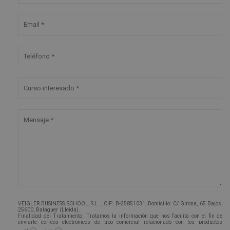
VEIGLER BUSINESS SCHOOL, S.L. , CIF: B-25851031, Domicilio: C/ Girona, 65 Bajos,
25600, Balaguer (Lleida).
Finalidad del Tratamiento: Tratamos la información que nos facilita con el fin de
enviarle correos electrónicos de tipo comercial relacionado con los productos
ofrecidos y otros tipo de productos que fueran de su interés.