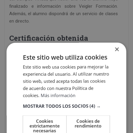
finalizado e información sobre Veigler Formación.
Además, el alumno dispondrá de un servicio de clases
en directo.
Certificación obtenida
×
Una vez finalizados los estudios y superadas las
Este sitio web utiliza cookies
pruebas de evaluación, el alumno recibirá un diploma
que certifica el “MAESTRÍA INTERNACIONAL EN
Este sitio web usa cookies para mejorar la
COACHING (Titulación EUROPEA VEIGLER BUSINESS
experiencia del usuario. Al utilizar nuestro
SCHOOL + Titulación Universitaria GLOBAL UNIVERSITY
sitio web, usted acepta todas las cookies
MÉXICO)”, de VEIGLER FORMACIÓN, avalada por
de acuerdo con nuestra Política de
nuestra condición de socios de la AEEN, máxima
cookies.
Más información
institución española de escuelas de negocio.
MOSTRAR TODOS LOS SOCIOS
(4) →
Cookies
Cookies de
estrictamente
rendimiento
necesarias
Descarga
aquí
la ficha formativa