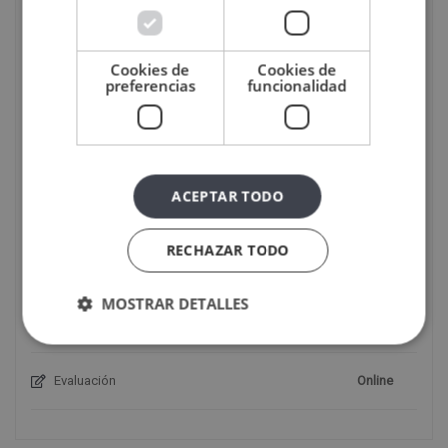
CARACTERÍSTICAS DEL CURSO
Cookies de
Cookies de
preferencias
funcionalidad
Modalidad
Online
Tutor
Personal
ACEPTAR TODO
Duración
600
RECHAZAR TODO
Pago
Único / A plazos
MOSTRAR DETALLES
Idioma
Español
Evaluación
Online