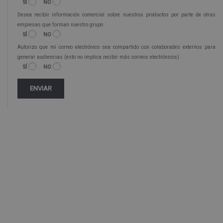
SÍ
NO
Legitimación del tratamiento: Consentimiento del interesado.
Derechos: Puede ejercitar sus derechos identificándose suficientemente, dirigiéndose
Desea recibir información comercial sobre nuestros productos por parte de otras
a la dirección info@veigleformacion.com.
Para más información consulte nuestra Política de Privacidad.
empresas que forman nuestro grupo
Desea recibir información comercial (vía telefónica y/o email):
SÍ
NO
Autorizo que mi correo electrónico sea compartido con colaborades externos para
generar audiencias (esto no implica recibir más correos electrónicos)
SÍ
NO
Alternative: