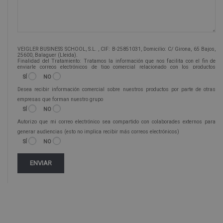
VEIGLER BUSINESS SCHOOL, S.L. , CIF: B-25851031, Domicilio: C/ Girona, 65 Bajos,
25600, Balaguer (Lleida).
Finalidad del Tratamiento: Tratamos la información que nos facilita con el fin de
enviarle correos electrónicos de tipo comercial relacionado con los productos
ofrecidos y otros tipo de productos que fueran de su interés.
SÍ
NO
Legitimación del tratamiento: Consentimiento del interesado.
Derechos: Puede ejercitar sus derechos identificándose suficientemente, dirigiéndose
Desea recibir información comercial sobre nuestros productos por parte de otras
a la dirección info@veigleformacion.com.
Para más información consulte nuestra Política de Privacidad.
empresas que forman nuestro grupo
Desea recibir información comercial (vía telefónica y/o email):
SÍ
NO
Autorizo que mi correo electrónico sea compartido con colaborades externos para
generar audiencias (esto no implica recibir más correos electrónicos)
SÍ
NO
Alternative: