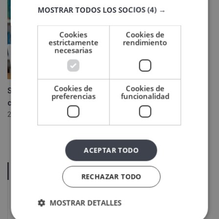
MOSTRAR TODOS LOS SOCIOS
(4) →
Cookies
Cookies de
estrictamente
rendimiento
necesarias
Cookies de
Cookies de
Sello Cum laude 2026: un reconocimiento al
preferencias
funcionalidad
compromiso de Veigler Formación
22 junio, 2026
ACEPTAR TODO
ÚLTIMOS POSTS
RECHAZAR TODO
Sello Cum laude 2026: un
MOSTRAR DETALLES
reconocimiento al compromiso de
Veigler Formación