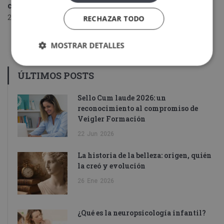
compromiso de Veigler Formación
22 junio, 2026
RECHAZAR TODO
MOSTRAR DETALLES
ÚLTIMOS POSTS
Sello Cum laude 2026: un
reconocimiento al compromiso de
Veigler Formación
22
Jun
2026
La historia de la belleza: origen, quién
la creó y evolución
26
Ene
2026
¿Qué es la neuropsicología infantil?