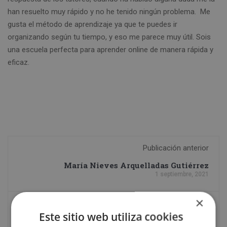
han resuelto muy rápido y no he tenido ningún problema. Me
gusta el método de aprendizaje ya que te puedes ir
organizando según tu tiempo, y eso me parece muy útil. Sois
una escuela perfecta para aprender online de manera rápida y
eficaz.
Publicación anterior
María Nieves Arquelladas Gutiérrez
1 septiembre, 2021
×
Siguiente publicación
Este sitio web utiliza cookies
Rosa Noguera Pons