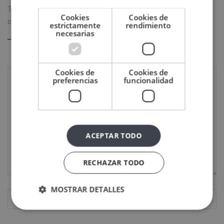
Tu dirección de correo electrónico no será publicada.
Los
Cookies
Cookies de
campos obligatorios están marcados con
*
estrictamente
rendimiento
necesarias
Cookies de
Cookies de
preferencias
funcionalidad
ACEPTAR TODO
RECHAZAR TODO
MOSTRAR DETALLES