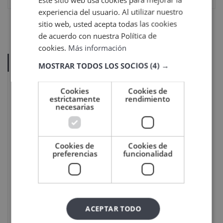
experiencia del usuario. Al utilizar nuestro
sitio web, usted acepta todas las cookies
de acuerdo con nuestra Política de
cookies.
Más información
ÚLTIMOS POSTS
MOSTRAR TODOS LOS SOCIOS
(4) →
Sello Cum laude 2026: un
Cookies
Cookies de
reconocimiento al compromiso de
estrictamente
rendimiento
Veigler Formación
necesarias
22
Jun
2026
La historia de la belleza: origen, quién
Cookies de
Cookies de
la creó y evolución
preferencias
funcionalidad
26
Ene
2026
¿Qué es la neuropsicología infantil?
ACEPTAR TODO
25
Nov
2025