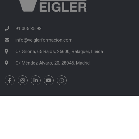
91 005 35 98
info@veiglerformacion.com
C/ Girona, 65 Bajos, 25600, Balaguer, Lleida
C/ Méndez Álvaro, 20, 28045, Madrid
VEIGLER FORMACIÓN | Copyright 2026
Información Legal
Política de Cookies
Tablón de Anuncios