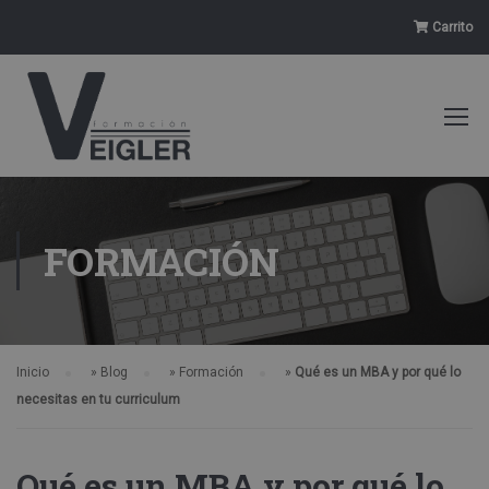
Carrito
FORMACIÓN
Inicio
»
Blog
»
Formación
»
Qué es un MBA y por qué lo
necesitas en tu curriculum
Qué es un MBA y por qué lo