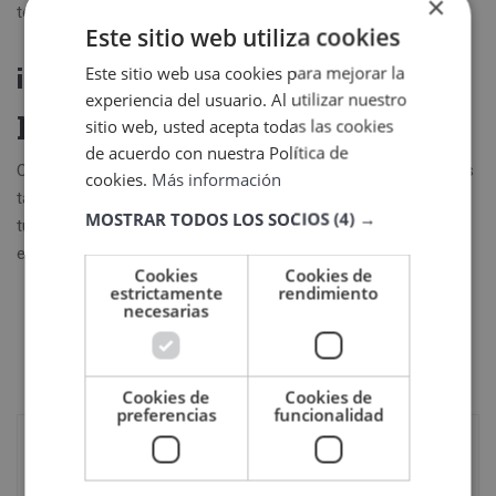
×
tenga estos conocimientos.
Este sitio web utiliza cookies
¡Apúntate a esta oferta de
Este sitio web usa cookies para mejorar la
experiencia del usuario. Al utilizar nuestro
prácticas!
sitio web, usted acepta todas las cookies
de acuerdo con nuestra Política de
Con la formación adecuada seguro que estás a la altura de las
cookies.
Más información
tareas requeridas. Si tu también lo piensas, no dudes en enviar
MOSTRAR TODOS LOS SOCIOS
(4) →
tu CV al correo electrónico
lcabello@aechelon.com
indicando
en el
asunto
el nombre del puesto ofertado.
Cookies
Cookies de
estrictamente
rendimiento
necesarias
Cookies de
Cookies de
preferencias
funcionalidad
Publicación anterior
Oferta de prácticas: community manager