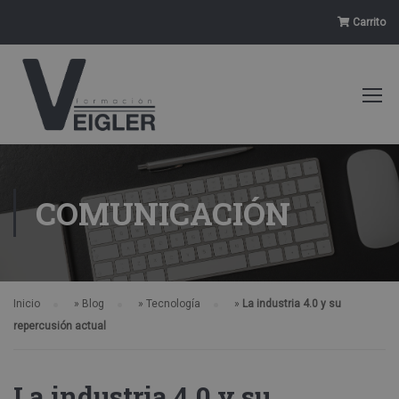
Carrito
COMUNICACIÓN
Inicio
»
Blog
»
Tecnología
»
La industria 4.0 y su
repercusión actual
La industria 4.0 y su