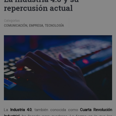
repercusión actual
Categorías
,
,
COMUNICACIÓN
EMPRESA
TECNOLOGÍA
La
Industria
4.0
, también conocida como
Cuarta Revolución