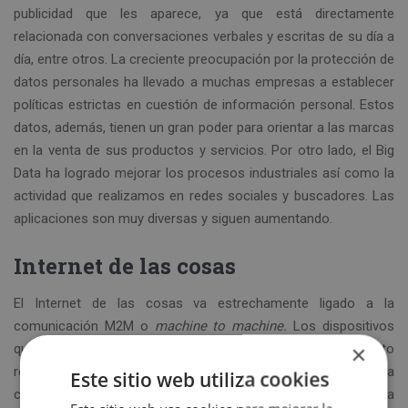
publicidad que les aparece, ya que está directamente
relacionada con conversaciones verbales y escritas de su día a
día, entre otros. La creciente preocupación por la protección de
datos personales ha llevado a muchas empresas a establecer
políticas estrictas en cuestión de información personal. Estos
datos, además, tienen un gran poder para orientar a las marcas
en la venta de sus productos y servicios. Por otro lado, el Big
Data ha logrado mejorar los procesos industriales así como la
actividad que realizamos en redes sociales y buscadores. Las
aplicaciones son muy diversas y siguen aumentando.
Internet de las cosas
El Internet de las cosas va estrechamente ligado a la
comunicación M2M o
machine to machine.
Los dispositivos
×
que utilizan Internet para parte (o total) de su funcionamiento
requieren de elementos como el ancho de banda, la batería o la
Este sitio web utiliza cookies
cobertura disponible. Esta información es transmitida gracias a