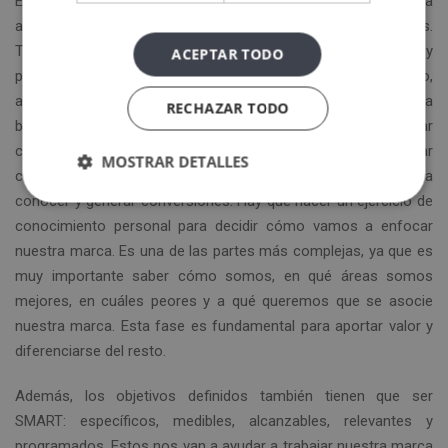
El concepto de marca personal se ha transformado con la
aparición de Internet y el auge de las redes sociales.
Tradicionalmente, la forma de crear una marca personal y
ACEPTAR TODO
posicionarse era a través del entorno: compañeros de trabajo,
amigos, amigos de amigos y familiares. Reinaba el “boca a
RECHAZAR TODO
boca”. En la actualidad, tener un perfil en redes sociales, crear
contenido de interés para la audiencia e interactuar
MOSTRAR DETALLES
constantemente con el público es la mejor forma de darse a
conocer y generar conversiones. Hay que hacer un ejercicio de
conocimiento personal para decidir cómo vamos a enfocar
nuestra marca. Es una de las partes más complejas, ya que es
muy importante saber cómo somos, en qué áreas somos
mejores, en cuáles peores y a qué queremos que se asocie
nuestra marca. Esta fase es fundamental para aportar valor y
diferenciarse del resto.
Además, los objetivos definidos también tienen que ser
SMART: específicos, medibles, alcanzables, relevantes y
programados. Estos nos van a ayudar a trabajar nuestra marca