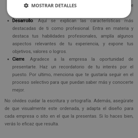
MOSTRAR DETALLES
el nombre del puesto. En la introducción es el momento de
justificar el motivo de la solicitud.
Desarrollo
. Aquí se explican las características más
destacadas de ti como profesional. Entra en materia y
destaca tus habilidades profesionales, amplía algunos
aspectos relevantes de tu experiencia, y expone tus
objetivos, valores o logros.
Cierre
. Agradece a la empresa la oportunidad de
presentarte. Haz un recordatorio de tu interés por el
puesto. Por ultimo, menciona que te gustaría seguir en el
proceso selectivo para que puedan saber más y conocerte
mejor.
No olvides cuidar la escritura y ortografía. Además, asegúrate
de que visualmente este ordenada, y adapta el diseño para
cada empresa o sito en el que la presentas. Si lo haces bien,
verás lo eficaz que resulta.