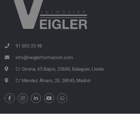
91 005 35 98
info@veiglerformacion.com
C/ Girona, 65 Bajos, 25600, Balaguer, Lleida
C/ Méndez Álvaro, 20, 28045, Madrid